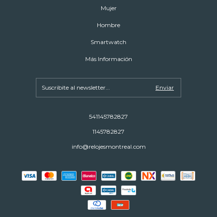
Mujer
Hombre
Smartwatch
Más Información
541145782827
1145782827
info@relojesmontreal.com