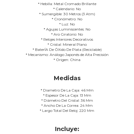
* Hebilla: Metal Cromado Brillante
* Calendario: No
* Sumergible: 30 Metros (3 Atm)
* Cronómetro: No
* Luz: No
* Agujas Luminiscentes: No
* Aro Giratorio: No
* Relojes Interiores Decorativos
* Cristal: Mineral Plano
* BaterÍA De ÓXido De Plata (Reciclable)
* Mecanismo: Análogo Japonés de Alta Precisión
* Origen: China
Medidas
* Diametro De La Caja: 46 Mm
* Espesor De La Caja: 13 Mm
* Diámetro Del Cristal: 36 Mm
* Ancho De La Correa: 24 Mm
* Largo Total Del Reloj: 220 Mm
Incluye: