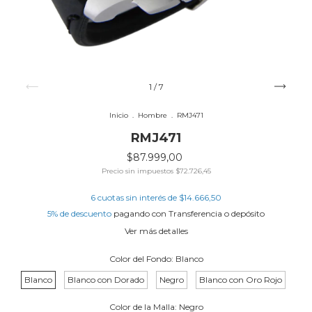
1
/
7
Inicio
.
Hombre
.
RMJ471
RMJ471
$87.999,00
Precio sin impuestos
$72.726,45
6
cuotas sin interés de
$14.666,50
5% de descuento
pagando con Transferencia o depósito
Ver más detalles
Color del Fondo:
Blanco
Blanco
Blanco con Dorado
Negro
Blanco con Oro Rojo
Color de la Malla:
Negro