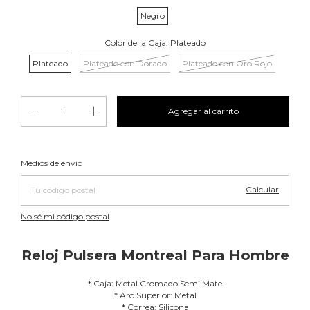
Negro
Color de la Caja:
Plateado
Plateado
Plateado con Dorado
Plateado con Oro Rojo
Cambiar CP
Entregas para el CP:
Medios de envío
Calcular
No sé mi código postal
Reloj Pulsera Montreal Para Hombre
* Caja: Metal Cromado Semi Mate
* Aro Superior: Metal
* Correa: Silicona