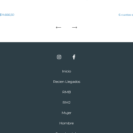
$14.666,50
6
cuotas 
Inicio
Recien Llegados
RMB
RMJ
Mujer
Hombre