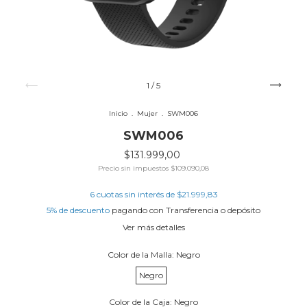
1
/
5
Inicio
.
Mujer
.
SWM006
SWM006
$131.999,00
Precio sin impuestos
$109.090,08
6
cuotas sin interés de
$21.999,83
5% de descuento
pagando con Transferencia o depósito
Ver más detalles
Color de la Malla:
Negro
Negro
Color de la Caja:
Negro