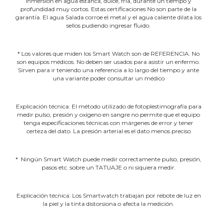
inmersión en agua estanca, dulce, fría, durante un tiempo y
profundidad muy cortos. Estas certificaciones No son parte de la
garantía. El agua Salada corroe el metal y el agua caliente dilata los
sellos pudiendo ingresar fluido.
* Los valores que miden los Smart Watch son de REFERENCIA. No
son equipos médicos. No deben ser usados para asistir un enfermo.
Sirven para ir teniendo una referencia a lo largo del tiempo y ante
una variante poder consultar un médico
Explicación técnica: El método utilizado de fotoplestimografía para
medir pulso, presión y oxígeno en sangre no permite que el equipo
tenga especificaciones técnicas con márgenes de error y tener
certeza del dato. La presión arterial es el dato menos preciso
* Ningún Smart Watch puede medir correctamente pulso, presión,
pasos etc. sobre un TATUAJE o ni siquiera medir.
Explicación técnica: Los Smartwatch trabajan por rebote de luz en
la piel y la tinta distorsiona o afecta la medición.