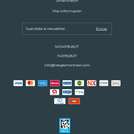
Smartwatch
Más Información
541145782827
1145782827
info@relojesmontreal.com