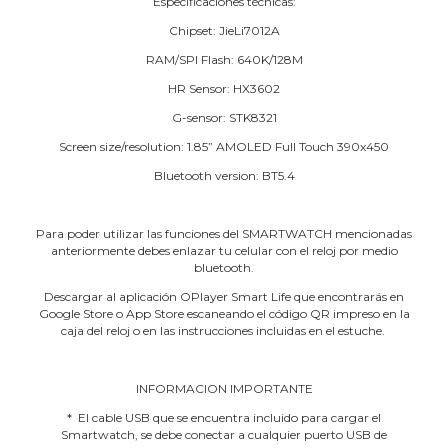
Especificaciones técnicas:
Chipset: JieLi7012A
RAM/SPI Flash: 640K/128M
HR Sensor: HX3602
G-sensor: STK8321
Screen size/resolution: 1.85” AMOLED Full Touch 390x450
Bluetooth version: BT5.4
Para poder utilizar las funciones del SMARTWATCH mencionadas
anteriormente debes enlazar tu celular con el reloj por medio
bluetooth.
Descargar al aplicación OPlayer Smart Life que encontrarás en
Google Store o App Store escaneando el código QR impreso en la
caja del reloj o en las instrucciones incluidas en el estuche.
INFORMACION IMPORTANTE
* El cable USB que se encuentra incluido para cargar el
Smartwatch, se debe conectar a cualquier puerto USB de