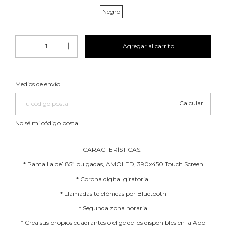
Negro
Cambiar CP
Entregas para el CP:
Medios de envío
Calcular
No sé mi código postal
CARACTERÍSTICAS:
* Pantallla de1.85” pulgadas, AMOLED, 390x450 Touch Screen
* Corona digital giratoria
* Llamadas telefónicas por Bluetooth
* Segunda zona horaria
* Crea sus propios cuadrantes o elige de los disponibles en la App