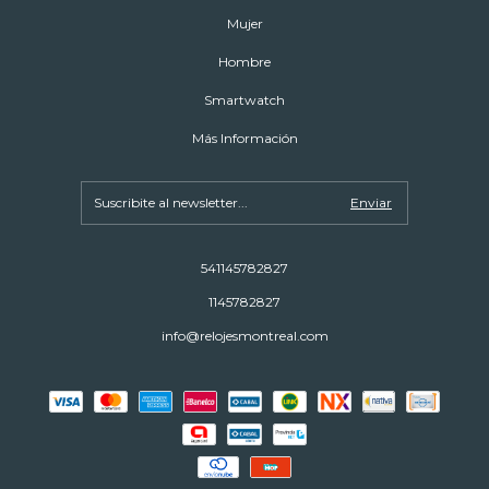
Mujer
Hombre
Smartwatch
Más Información
541145782827
1145782827
info@relojesmontreal.com