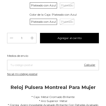
Plateado con Azul
Plateado
Color de la Caja:
Plateado con Azul
Plateado con Azul
Plateado
Cambiar CP
Entregas para el CP:
Medios de envío
Calcular
No sé mi código postal
Reloj Pulsera Montreal Para Mujer
* Caja: Metal Cromado Brillante
* Aro Superior: Metal
* Correa: Acero Inoxidable Acabado Brillante Con Detalles Acabado