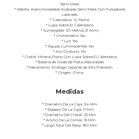
Semi Mate
* Hebilla: Acero Inoxidable Acabado Semi Mate Con Pulsadores
Laterales
* Calendario: Si, Fecha
* Lupa Sobre El Calendario
* Sumergible: 30 Metros (3 Atm)
* Cronómetro: No
* Luz: No
* Agujas Luminiscentes: No
* Aro Giratorio: No
* Cristal: Mineral Plano Con Lupa Sobre El Calendario
* Batería de Óxido de Plata (Reciclable)
* Mecanismo: Análogo Japonés de Alta Precisión
* Origen: China
Medidas
* Diametro De La Caja: 34 Mm
* Espesor De La Caja: 11 Mm
* Diámetro Del Cristal: 25 Mm
* Ancho De La Correa: 16 Mm
* Largo Total Del Reloj: 180 Mm