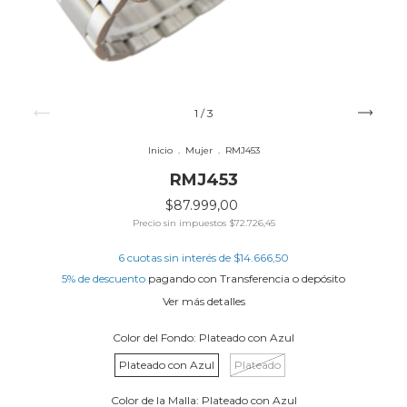
1
/
3
Inicio
.
Mujer
.
RMJ453
RMJ453
$87.999,00
Precio sin impuestos
$72.726,45
6
cuotas sin interés de
$14.666,50
5% de descuento
pagando con Transferencia o depósito
Ver más detalles
Color del Fondo:
Plateado con Azul
Plateado con Azul
Plateado
Color de la Malla:
Plateado con Azul